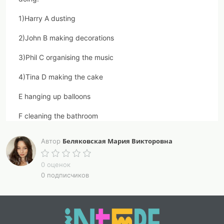
1)Harry
A
dusting
2)John
B
making decorations
3)Phil
C
organising the music
4)Tina
D
making the cake
E
hanging up balloons
F
cleaning the bathroom
Task 2. Fill in with the correct word.
Беляковская Мария Викторовна
Автор
•
fireworks • special dish • gardening • flowers •
0 оценок
costumes • celebrate • dusting • cake • phone •
0 подписчиков
decorations • homework
1) At Halloween, we all wear strange ….
2) Ian is doing the … . He loves plants and flowers.