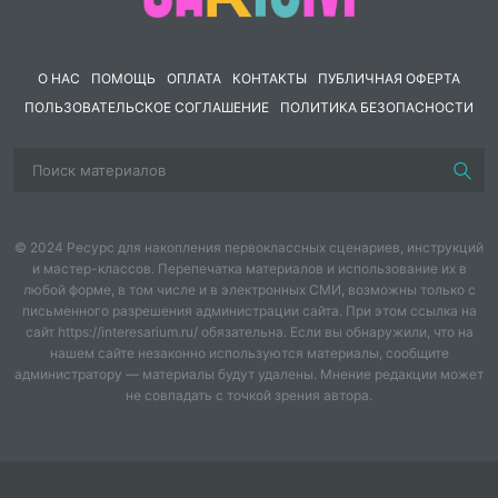
Ситуация, описанная в "Собачьем сердце",
имеет глубокий подтекст, показывающий
О НАС
ПОМОЩЬ
ОПЛАТА
КОНТАКТЫ
ПУБЛИЧНАЯ ОФЕРТА
социальный смысл эксперимента
ПОЛЬЗОВАТЕЛЬСКОЕ СОГЛАШЕНИЕ
ПОЛИТИКА БЕЗОПАСНОСТИ
Поднимаются важные экономические вопросы
послереволюционной России
Ответственность за свои деяния каждого
человека, в том числе, если он наделён
© 2024 Ресурс для накопления первоклассных сценариев, инструкций
властью
и мастер-классов. Перепечатка материалов и использование их в
любой форме, в том числе и в электронных СМИ, возможны только с
Большое внимание в произведении уделяется
письменного разрешения администрации сайта. При этом ссылка на
пропаганде советской власти и ее важности
сайт https://interesarium.ru/ обязательна. Если вы обнаружили, что на
для каждого гражданина страны
нашем сайте незаконно используются материалы, сообщите
администратору — материалы будут удалены. Мнение редакции может
4.С точки зрения автора, эксперимент, на который
не совпадать с точкой зрения автора.
пошёл профессор:
подтвердил гениальность и талант врача