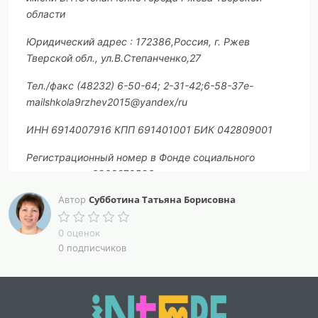
области
Юридический адрес : 172386,Россия, г. Ржев
Тверской обл., ул.В.Степанченко,27
Тел./факс (48232) 6-50-64; 2-31-42;6-58-37
e
-
mail
shkola
9
rzhev
2015@
yandex
/
ru
ИНН 6914007916 КПП 691401001 БИК 042809001
Регистрационный номер в Фонде социального
страхования 6903270586
Субботина Татьяна Борисовна
Автор
КТД
«Мы поздравляем наших мам»
0 оценок
0 подписчиков
Алексахина Любовь Ивановна – учитель начальных
классов
Субботина Татьяна Борисовна – старший вожатый