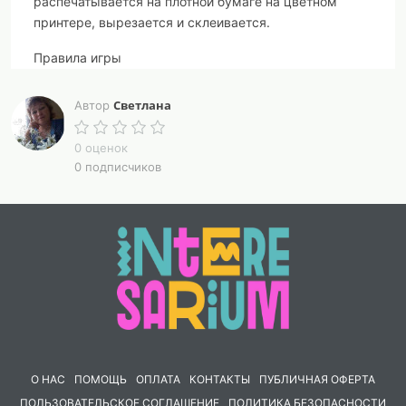
распечатывается на плотной бумаге на цветном
принтере, вырезается и склеивается.
Правила игры
К
аждый игрок поочередно кидает кубик и
Светлана
Автор
придумывает продолжение истории, основываясь на
символе, который выпал на верхней грани кубика.
0 оценок
Например:
0 подписчиков
Если выпал символ “Герой”, игрок должен придумать,
что делает герой в истории.
Если выпал символ “Волшебство”, игрок может
добавить в историю волшебный элемент или
событие.
Если выпал символ “Природа”, игрок может описать
окружающую среду или пейзаж.
И так далее, в зависимости от символов, которые
выпадают на кубике.
О НАС
ПОМОЩЬ
ОПЛАТА
КОНТАКТЫ
ПУБЛИЧНАЯ ОФЕРТА
ПОЛЬЗОВАТЕЛЬСКОЕ СОГЛАШЕНИЕ
ПОЛИТИКА БЕЗОПАСНОСТИ