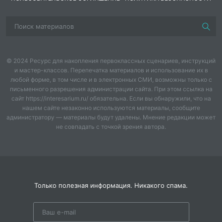
Затем участники могут обсудить получившуюся
историю, поделиться своими впечатлениями и
предложить идеи для дальнейшего развития сюжета.
Вы можете изменять правила игры, добавляя
дополнительные символы на кубик или меняя
© 2024 Ресурс для накопления первоклассных сценариев, инструкций
количество игроков. Также можно проводить игру в
и мастер-классов. Перепечатка материалов и использование их в
формате соревнования, где участники соревнуются
любой форме, в том числе и в электронных СМИ, возможны только с
за звание лучшего создателя историй.
письменного разрешения администрации сайта. При этом ссылка на
сайт https://interesarium.ru/ обязательна. Если вы обнаружили, что на
нашем сайте незаконно используются материалы, сообщите
администратору — материалы будут удалены. Мнение редакции может
не совпадать с точкой зрения автора.
Только полезная информация. Никакого спама.