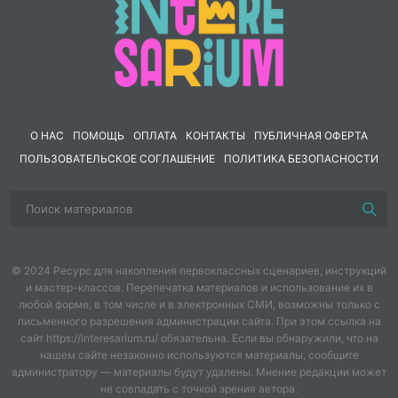
О НАС
ПОМОЩЬ
ОПЛАТА
КОНТАКТЫ
ПУБЛИЧНАЯ ОФЕРТА
ПОЛЬЗОВАТЕЛЬСКОЕ СОГЛАШЕНИЕ
ПОЛИТИКА БЕЗОПАСНОСТИ
© 2024 Ресурс для накопления первоклассных сценариев, инструкций
и мастер-классов. Перепечатка материалов и использование их в
любой форме, в том числе и в электронных СМИ, возможны только с
письменного разрешения администрации сайта. При этом ссылка на
сайт https://interesarium.ru/ обязательна. Если вы обнаружили, что на
нашем сайте незаконно используются материалы, сообщите
администратору — материалы будут удалены. Мнение редакции может
не совпадать с точкой зрения автора.