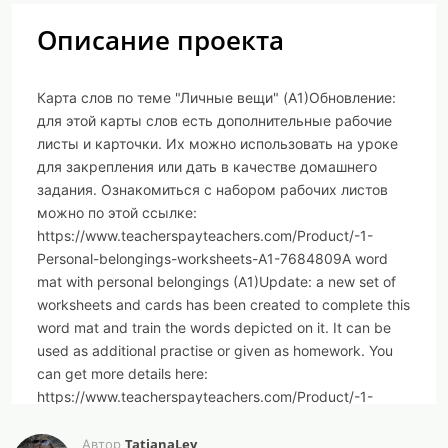
Описание проекта
Карта слов по теме "Личные вещи" (A1)Обновление:
для этой карты слов есть дополнительные рабочие
листы и карточки. Их можно использовать на уроке
для закрепления или дать в качестве домашнего
задания. Ознакомиться с набором рабочих листов
можно по этой ссылке:
https://www.teacherspayteachers.com/Product/-1-
Personal-belongings-worksheets-A1-7684809A word
mat with personal belongings (A1)Update: a new set of
worksheets and cards has been created to complete this
word mat and train the words depicted on it. It can be
used as additional practise or given as homework. You
can get more details here:
https://www.teacherspayteachers.com/Product/-1-
Personal-belongings-worksheets-A1-7684809
TatianaLey
Автор