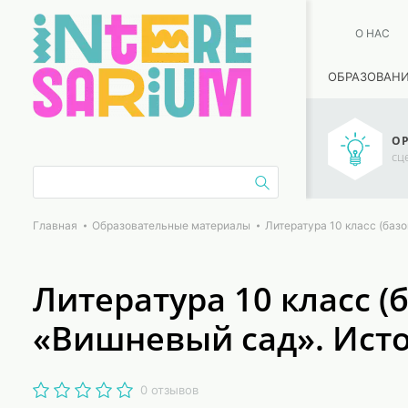
О НАС
ОБРАЗОВАН
ОР
сц
Главная
Образовательные материалы
Литература 10 класс (баз
Литература 10 класс (
«Вишневый сад». Ист
0 отзывов