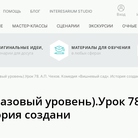
ПОМОЩЬ
БЛОГ
INTERESARIUM STUDIO
Вход
ИЕ
МАСТЕР-КЛАССЫ
СЦЕНАРИИ
ЭКСКУРСИИ
ОЧНЫЕ
ИГИНАЛЬНЫЕ ИДЕИ,
МАТЕРИАЛЫ ДЛЯ ОБУЧЕНИЯ
енарии для досуга
в любых сферах
овый уровень).Урок 78. А.П. Чехов. Комедия «Вишневый сад». История созда
базовый уровень).Урок 78
ория создани