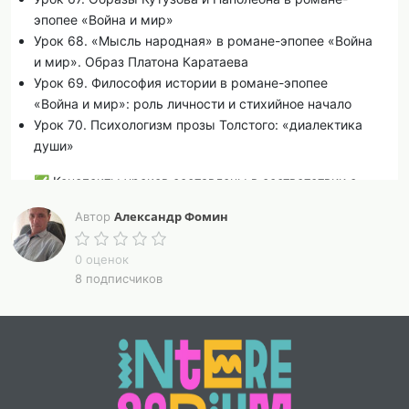
эпопее «Война и мир»
Урок 68. «Мысль народная» в романе-эпопее «Война
и мир». Образ Платона Каратаева
Урок 69. Философия истории в романе-эпопее
«Война и мир»: роль личности и стихийное начало
Урок 70. Психологизм прозы Толстого: «диалектика
души»
✅
Конспекты уроков составлены в соответствии с
обновленной федеральной рабочей программой по
Александр Фомин
Автор
литературе для 10 класса (базовый уровень) (2025
год).
0 оценок
8 подписчиков
Конспекты содержат:
цели и задачи
планируемые результаты
формируемые универсальные учебные действия
программу воспитательной работы в рамках темы
урока