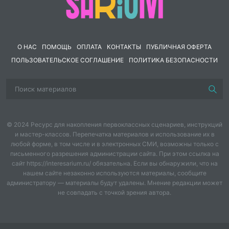
подробный сценарий с описанием деятельности
учителя и учащихся
объяснения рассказ учителя предполагаемые
ответы учащихся
О НАС
ПОМОЩЬ
ОПЛАТА
КОНТАКТЫ
ПУБЛИЧНАЯ ОФЕРТА
варианты карточек для самостоятельной работы
ПОЛЬЗОВАТЕЛЬСКОЕ СОГЛАШЕНИЕ
ПОЛИТИКА БЕЗОПАСНОСТИ
учащихся
✅
Конспект может быть полезен как начинающим,
так и опытным учителям, а также студентам и
учащимся при подготовке к урокам литературы.
© 2024 Ресурс для накопления первоклассных сценариев, инструкций
и мастер-классов. Перепечатка материалов и использование их в
любой форме, в том числе и в электронных СМИ, возможны только с
письменного разрешения администрации сайта. При этом ссылка на
сайт https://interesarium.ru/ обязательна. Если вы обнаружили, что на
нашем сайте незаконно используются материалы, сообщите
администратору — материалы будут удалены. Мнение редакции может
не совпадать с точкой зрения автора.