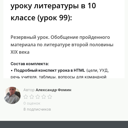
уроку литературы в 10
классе (урок 99):
Резервный урок. Обобщение пройденного
материала по литературе второй половины
XIX века
Состав комплекта:
•
Подробный конспект урока в HTML
(цели, УУД,
речь учителя, таблицы, вопросы для командной
игры, тест, эталоны ответов, кнопка скачивания в
Александр Фомин
Word).
Автор
•
Презентация в HTML
(20 слайдов, классический
стиль, портреты писателей, обобщающие таблицы,
0 оценок
8 подписчиков
вопросы для викторины, образцы теста).
•
Итоговый тест (два варианта)
с ответами и
критериями оценивания.