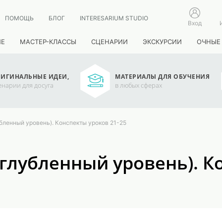
ПОМОЩЬ
БЛОГ
INTERESARIUM STUDIO
Вход
ИЕ
МАСТЕР-КЛАССЫ
СЦЕНАРИИ
ЭКСКУРСИИ
ОЧНЫЕ
ИГИНАЛЬНЫЕ ИДЕИ,
МАТЕРИАЛЫ ДЛЯ ОБУЧЕНИЯ
енарии для досуга
в любых сферах
убленный уровень). Конспекты уроков 21-25
углубленный уровень). К