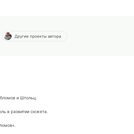
Другие проекты автора
 Обломов и Штольц.
оль в развитии сюжета.
бломов«.