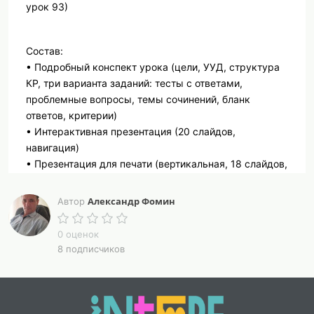
урок 93)
Состав:
• Подробный конспект урока (цели, УУД, структура
КР, три варианта заданий: тесты с ответами,
проблемные вопросы, темы сочинений, бланк
ответов, критерии)
• Интерактивная презентация (20 слайдов,
навигация)
• Презентация для печати (вертикальная, 18 слайдов,
сохраняется в PDF)
Александр Фомин
Автор
О чём урок:
0 оценок
Итоговая контрольная работа по литературе второй
8 подписчиков
половины XX века (проза, поэзия, драматургия).
Состоит из трёх частей: тесты (10 вопросов),
развёрнутый ответ на проблемный вопрос и краткое
сочинение-рассуждение. Три варианта (чередование