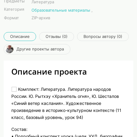
Предметы
Литература
Категория
Образовательные материалы
,
Формат
ZIP-архив
Описание
Отзывы (0)
Вопросы автору (0)
Другие проекты автора
Описание проекта
Комплект: Литература. Литература народов
России. Ю. Рытхэу «Хранитель огня», Ю. Шесталов
«Синий ветер каслания». Художественное
произведение в историко-культурном контексте (11
класс, базовый уровень, урок 94)
Состав:
• Подробный конспект урока (цели, УУД, биографии