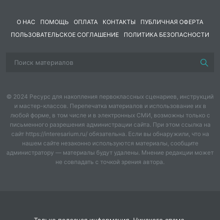
малочисленных народов, взаимодействие с
природой, влияние цивилизации, преемственность
О НАС
ПОМОЩЬ
ОПЛАТА
КОНТАКТЫ
ПУБЛИЧНАЯ ОФЕРТА
поколений. Урок воспитывает уважение к культуре
ПОЛЬЗОВАТЕЛЬСКОЕ СОГЛАШЕНИЕ
народов России, развивает навыки анализа прозы.
ПОЛИТИКА БЕЗОПАСНОСТИ
Что входит:
– определение «литература народов России» и её
значение;
– биографии и творчество Ю. Рытхэу и Ю. Шесталова;
© 2024 Ресурс для накопления первоклассных сценариев, инструкций
– анализ рассказа «Хранитель огня» (сюжет, герой,
и мастер-классов. Перепечатка материалов и использование их в
проблематика);
любой форме, в том числе и в электронных СМИ, возможны только с
– анализ повести «Синий ветер каслания» (сюжет,
письменного разрешения администрации сайта. При этом ссылка на
символика, идея);
сайт https://interesarium.ru/ обязательна. Если вы обнаружили, что на
нашем сайте незаконно используются материалы, сообщите
– сравнительная таблица (6 параметров);
администратору — материалы будут удалены. Мнение редакции может
– групповая работа (4 группы);
не совпадать с точкой зрения автора.
– физминутка;
– рабочий лист (соотнесение, вопросы, творческое
задание);
– рефлексия, домашнее задание;
– критерии оценивания.
Только полезная информация. Никакого спама.