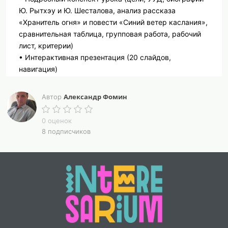
Ю. Рытхэу и Ю. Шесталова, анализ рассказа
«Хранитель огня» и повести «Синий ветер каслания»,
сравнительная таблица, групповая работа, рабочий
лист, критерии)
• Интерактивная презентация (20 слайдов,
навигация)
О чём урок:
Александр Фомин
Автор
Урок знакомит с литературой народов России на
примере творчества двух выдающихся писателей
0 оценок
Севера – чукотского прозаика Юрия Рытхэу и
8 подписчиков
мансийского писателя Ювана Шесталова.
Рассматриваются рассказ «Хранитель огня»
(традиция самопожертвования, доброта выше
обрядов, образ Кэвэва) и повесть «Синий ветер
каслания» (судьба народа манси, кочевье
оленеводов, символ «синего ветра»). Анализируются
темы, идеи, проблематика произведений в историко-
культурном контексте: сохранение традиций