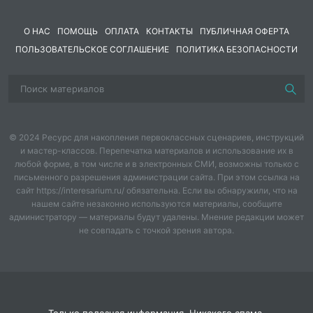
развивает навыки анализа лирического текста,
умение сравнивать поэтов разных национальных
О НАС
ПОМОЩЬ
ОПЛАТА
КОНТАКТЫ
ПУБЛИЧНАЯ ОФЕРТА
школ, воспитывает уважение к культуре народов
ПОЛЬЗОВАТЕЛЬСКОЕ СОГЛАШЕНИЕ
России.
ПОЛИТИКА БЕЗОПАСНОСТИ
Что входит:
– обзор литературы народов России как явления;
– биографические справки и анализ поэтов/
лирических героев;
© 2024 Ресурс для накопления первоклассных сценариев, инструкций
– сравнительная таблица (поэт, народ, темы, черты
и мастер-классов. Перепечатка материалов и использование их в
лирического героя);
любой форме, в том числе и в электронных СМИ, возможны только с
– групповая работа (3 группы);
письменного разрешения администрации сайта. При этом ссылка на
– физминутка;
сайт https://interesarium.ru/ обязательна. Если вы обнаружили, что на
нашем сайте незаконно используются материалы, сообщите
– рабочий лист (соотнесение, определение общих
администратору — материалы будут удалены. Мнение редакции может
черт, творческое задание);
не совпадать с точкой зрения автора.
– рефлексия, домашнее задание;
– критерии оценивания.
Чем полезен комплект:
Для учителя — готовый урок для знакомства с
Только полезная информация. Никакого спама.