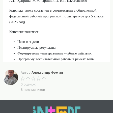
А.И. Куприна, М.М. Пришвина, К.Г. Паустовского”
Конспект урока составлен в соответствии с обновленной
федеральной рабочей программой по литературе для 5 класса
(2025 год).
Конспект включает:
Цели и задачи.
Планируемые результаты.
Формируемые универсальные учебные действия.
Программу воспитательной работы в рамках темы
урока.
Подробный сценарий с описанием деятельности
Александр Фомин
Автор
учителя и учащихся.
Объяснения, рассказ учителя и предполагаемые ответы
0 оценок
учащихся.
8 подписчиков
Варианты карточек для самостоятельной работы
учащихся.
Рекомендации по иллюстративному материалу для
урока