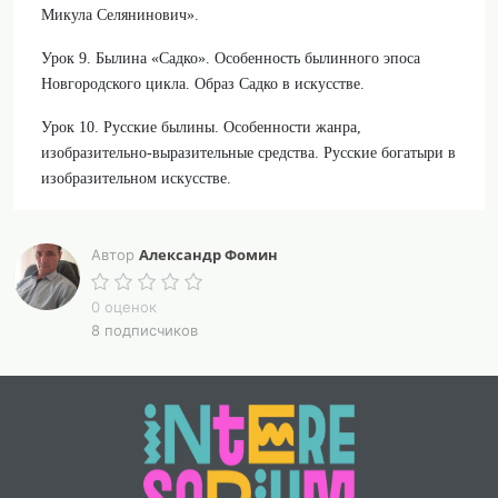
Микула Селянинович».
Урок 9. Былина «Садко». Особенность былинного эпоса
Новгородского цикла. Образ Садко в искусстве.
Урок 10. Русские былины. Особенности жанра,
изобразительно-выразительные средства. Русские богатыри в
изобразительном искусстве.
Урок 11. Русская народная песня. «Ах, кабы на цветы да не
морозы…», «Ах вы ветры, ветры буйные…», «Черный
Александр Фомин
Автор
ворон», «Не шуми, мати зеленая дубровушка…». Жанровое
своеобразие. Русские народные песни в художественной
0 оценок
литературе.
8 подписчиков
Урок 12. Народные песни и поэмы народов России и мира.
«Песнь о Роланде» (фрагменты). Тематика, герои,
художественные особенности
Конспекты уроков составлены в соответствии с
обновленной федеральной рабочей программой по