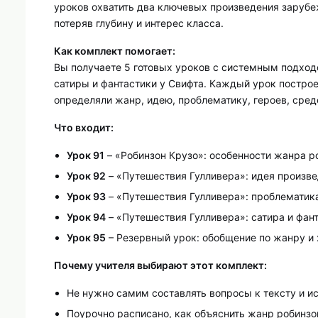
уроков охватить два ключевых произведения зарубе
потеряв глубину и интерес класса.
Как комплект помогает:
Вы получаете 5 готовых уроков с системным подходо
сатиры и фантастики у Свифта. Каждый урок построен
определяли жанр, идею, проблематику, героев, сре
Что входит:
Урок 91
– «Робинзон Крузо»: особенности жанра р
Урок 92
– «Путешествия Гулливера»: идея произве
Урок 93
– «Путешествия Гулливера»: проблематика 
Урок 94
– «Путешествия Гулливера»: сатира и фан
Урок 95
– Резервный урок: обобщение по жанру и
Почему учителя выбирают этот комплект:
Не нужно самим составлять вопросы к тексту и ис
Поурочно расписано, как объяснить жанр робинзо