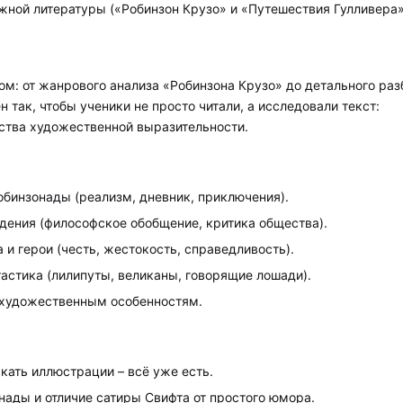
жной литературы («Робинзон Крузо» и «Путешествия Гулливера»
м: от жанрового анализа «Робинзона Крузо» до детального раз
 так, чтобы ученики не просто читали, а исследовали текст:
дства художественной выразительности.
обинзонады (реализм, дневник, приключения).
дения (философское обобщение, критика общества).
и герои (честь, жестокость, справедливость).
тастика (лилипуты, великаны, говорящие лошади).
 художественным особенностям.
кать иллюстрации – всё уже есть.
нады и отличие сатиры Свифта от простого юмора.