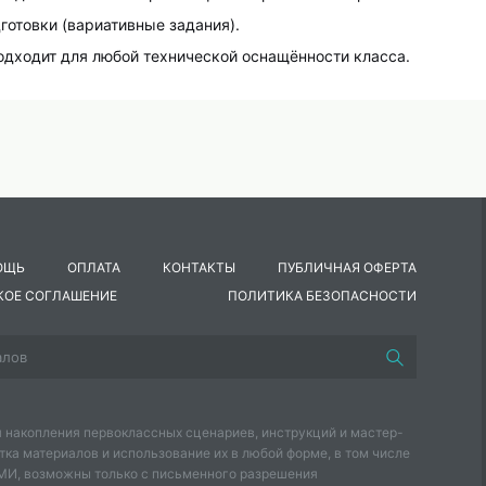
готовки (вариативные задания).
одходит для любой технической оснащённости класса.
 уроки по зарубежной литературе с интересом и пользой для
 не просто приключения, а гимн труду и силе духа, а Гулливер
ОЩЬ
ОПЛАТА
КОНТАКТЫ
ПУБЛИЧНАЯ ОФЕРТА
КОЕ СОГЛАШЕНИЕ
ПОЛИТИКА БЕЗОПАСНОСТИ
 накопления первоклассных сценариев, инструкций и мастер-
тка материалов и использование их в любой форме, в том числе
СМИ, возможны только с письменного разрешения