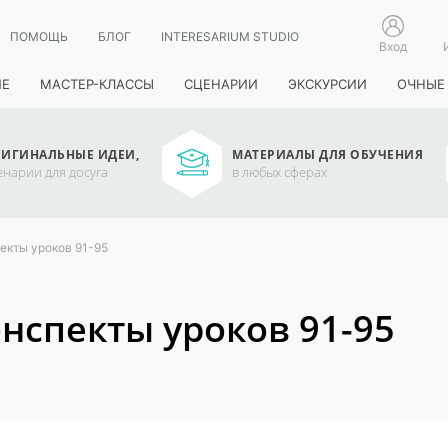
ПОМОЩЬ
БЛОГ
INTERESARIUM STUDIO
Вход
ИЕ
МАСТЕР-КЛАССЫ
СЦЕНАРИИ
ЭКСКУРСИИ
ОЧНЫЕ
ИГИНАЛЬНЫЕ ИДЕИ,
МАТЕРИАЛЫ ДЛЯ ОБУЧЕНИЯ
енарии для досуга
в любых сферах
пекты уроков 91-95
онспекты уроков 91-95