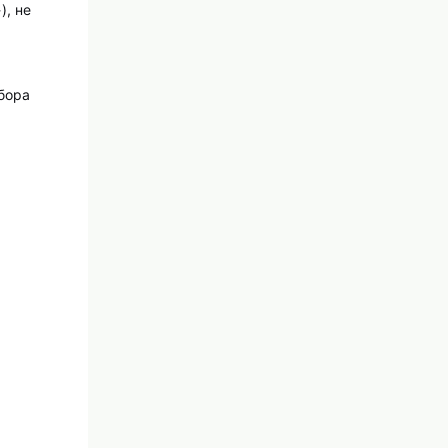
), не
бора