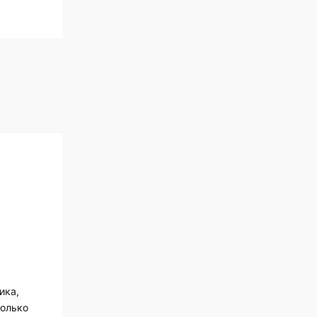
ика,
колько