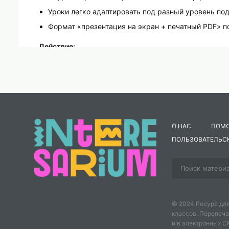
Уроки легко адаптировать под разный уровень под
Формат «презентация на экран + печатный PDF» п
Действие:
Скачайте комплект сейчас и проведите завершающие
шестиклассников.
📥 Перейти к скачиванию
Ваши ученики поймут, почему «Робинзон Крузо» – это
помогает им увидеть абсурдность людских пороков.
О НАС
ПОМ
ПОЛЬЗОВАТЕЛЬС
© 2024 Ресурс для
классов. Перепеча
и в электронных 