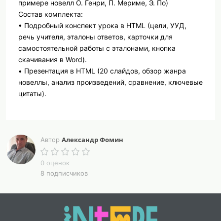
примере новелл О. Генри, П. Мериме, Э. По)
Состав комплекта:
• Подробный конспект урока в HTML (цели, УУД,
речь учителя, эталоны ответов, карточки для
самостоятельной работы с эталонами, кнопка
скачивания в Word).
• Презентация в HTML (20 слайдов, обзор жанра
новеллы, анализ произведений, сравнение, ключевые
цитаты).
О чём данный материал:
Урок внеклассного чтения знакомит учащихся 7
Александр Фомин
Автор
класса с жанром новеллы на примере произведений
трёх классиков зарубежной литературы: О. Генри
0 оценок
(«Дары волхвов»), П. Мериме («Маттео Фальконе»),
8 подписчиков
Э. По («Золотой жук»).
Учащиеся определяют особенности новеллы как
жанра (острый сюжет, неожиданная развязка,
лаконичность), анализируют сюжеты, героев и