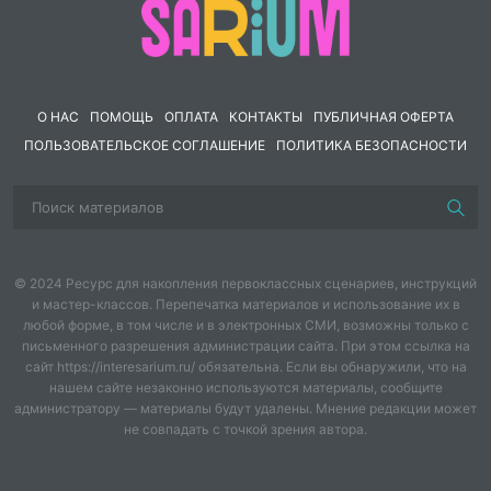
К каждому проверяемому элементу содержания
представлено два варианта самостоятельных работ,
состоящих из 10 заданий открытого и закрытого
типа. На отдельном листе приведены ответы для
О НАС
ПОМОЩЬ
ОПЛАТА
КОНТАКТЫ
ПУБЛИЧНАЯ ОФЕРТА
удобства контроля учителем или для самоконтроля
ПОЛЬЗОВАТЕЛЬСКОЕ СОГЛАШЕНИЕ
ПОЛИТИКА БЕЗОПАСНОСТИ
при самостоятельной подготовке учащегося.
© 2024 Ресурс для накопления первоклассных сценариев, инструкций
и мастер-классов. Перепечатка материалов и использование их в
любой форме, в том числе и в электронных СМИ, возможны только с
письменного разрешения администрации сайта. При этом ссылка на
сайт https://interesarium.ru/ обязательна. Если вы обнаружили, что на
нашем сайте незаконно используются материалы, сообщите
администратору — материалы будут удалены. Мнение редакции может
не совпадать с точкой зрения автора.