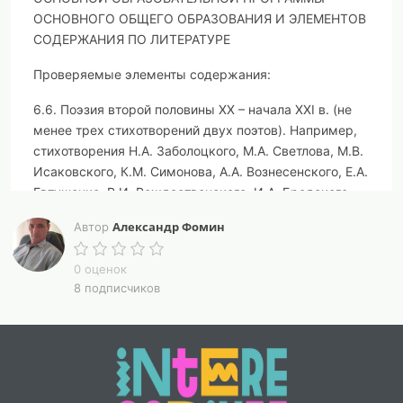
ОСНОВНОГО ОБЩЕГО ОБРАЗОВАНИЯ И ЭЛЕМЕНТОВ
СОДЕРЖАНИЯ ПО ЛИТЕРАТУРЕ
Проверяемые элементы содержания:
6.6. Поэзия второй половины XX – начала XXI в. (не
менее трех стихотворений двух поэтов). Например,
стихотворения Н.А. Заболоцкого, М.А. Светлова, М.В.
Исаковского, К.М. Симонова, А.А. Вознесенского, Е.А.
Евтушенко, Р.И. Рождественского, И.А. Бродского,
А.С. Кушнера
Александр Фомин
Автор
7.1. У. Шекспир. Сонеты (один-два по выбору).
Например, N 66 «Измучась всем, я умереть хочу...»,
0 оценок
8 подписчиков
N 130 «Ее глаза на звезды не похожи...»
7.2. У. Шекспир. Трагедия «Ромео и Джульетта»
(фрагменты по выбору)
7.3. Ж.-Б. Мольер. Комедия «Мещанин во
дворянстве» (фрагменты по выбору)