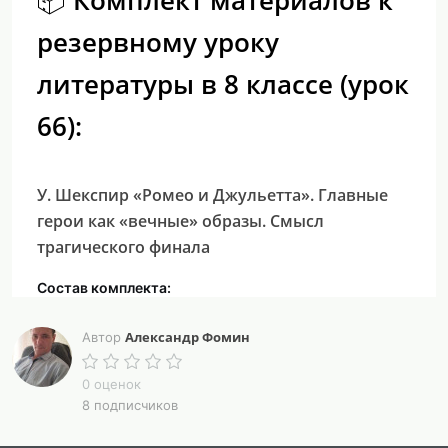
📦 Комплект материалов к
резервному уроку
литературы в 8 классе (урок
66):
У. Шекспир «Ромео и Джульетта». Главные
герои как «вечные» образы. Смысл
трагического финала
Состав комплекта:
•
Подробный конспект урока
(цели, УУД, речь
учителя, эталоны ответов, карточки для
Александр Фомин
Автор
самостоятельной работы с эталонами).
•
Презентация в HTML
(20 слайдов, визуальное
0 оценок
оформление в ренессансном стиле, анализ образов
8 подписчиков
Ромео и Джульетты, смысл финала, цитаты, вопросы