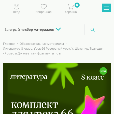
0
Вход
Избранное
Корзина
Быстрый подбор материалов
Главная
Образовательные материалы
Литература 8 класс. Урок 66 Резервный урок. У. Шекспир. Трагедия
«Ромео и Джульетта» (фрагменты по в