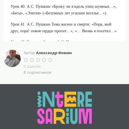
Урок 40. А.С. Пушкин «Брожу ли я вдоль улиц шумных…»,
«Бесы», «Элегия» («Безумных лет угасшее веселье…»).
Урок 41. А.С. Пушкин Тема жизни и смерти: «Пора, мой
друг, пора! покоя сердце просит…», «… Вновь я посетил…».
Урок 42. Резервный урок. А.С. Пушкин
«Каменноостровский цикл»: «Отцы пустынники и жены
Александр Фомин
Автор
непорочны…», «Из Пиндемонти»
0 оценок
Конспекты уроков составлены в соответствии с обновленной
8 подписчиков
федеральной рабочей программой по литературе для 9 класса
(2025 год)