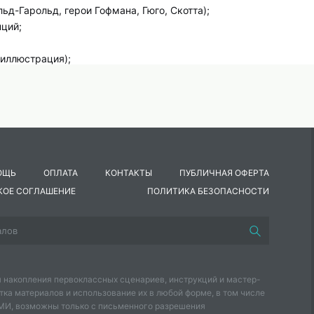
ьд-Гарольд, герои Гофмана, Гюго, Скотта);
ций;
 иллюстрация);
ной литературе первой половины XIX века (углублённый уровен
вропейского романтизма и предромантизма, развитие навыков
ОЩЬ
ОПЛАТА
КОНТАКТЫ
ПУБЛИЧНАЯ ОФЕРТА
«вечные» вопросы: цена познания, границы человеческих жела
КОЕ СОГЛАШЕНИЕ
ПОЛИТИКА БЕЗОПАСНОСТИ
 завершить год размышлениями о Фаусте, странствиях Чайльд-
 перед переходом на новую ступень.
 накопления первоклассных сценариев, инструкций и мастер-
тка материалов и использование их в любой форме, в том числе
СМИ, возможны только с письменного разрешения