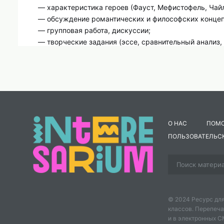
— характеристика героев (Фауст, Мефистофель, Чайл
— обсуждение романтических и философских концеп
— групповая работа, дискуссии;
— творческие задания (эссе, сравнительный анализ,
— рефлексия, домашнее задание.
Чем полезен комплект:
Для учителя — завершённый цикл уроков по зарубеж
подготовка к итоговой аттестации).
Для ученика — понимание ключевых произведений е
анализа философской драмы и лирики.
О НАС
ПОМ
Для родителей — возможность обсудить с ребёнком 
ПОЛЬЗОВАТЕЛЬС
трагедия разочарованного героя.
📥 Скачайте комплект и помогите девятиклассникам
Гарольда и таинственных сюжетах Гофмана и Гюго –
© 2024 Ресурс для
классов. Перепеча
и в электронных 