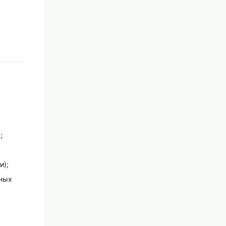
;
и);
вных