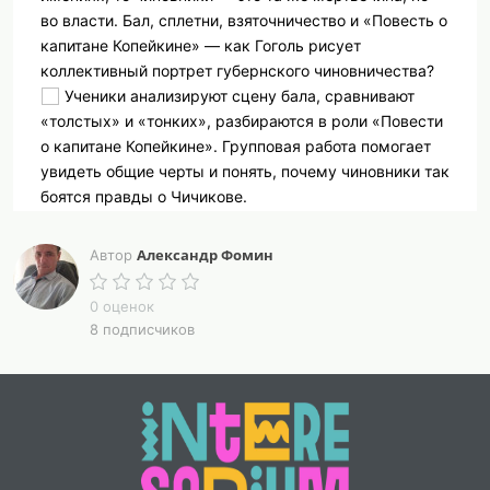
во власти. Бал, сплетни, взяточничество и «Повесть о
капитане Копейкине» — как Гоголь рисует
коллективный портрет губернского чиновничества?
Ученики анализируют сцену бала, сравнивают
«толстых» и «тонких», разбираются в роли «Повести
о капитане Копейкине». Групповая работа помогает
увидеть общие черты и понять, почему чиновники так
боятся правды о Чичикове.
В комплекте: конспект с анализом ключевых сцен,
сравнительная таблица чиновников, карточки для
Александр Фомин
Автор
групп, рабочий лист, критерии оценивания, QR-коды.
Скачайте комплект к уроку 78 и покажите
0 оценок
ученикам, что «мёртвые души» — это не только
8 подписчиков
помещики.