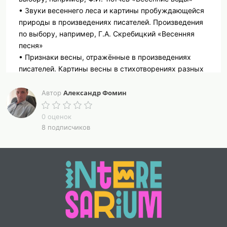
• Звуки весеннего леса и картины пробуждающейся
природы в произведениях писателей. Произведения
по выбору, например, Г.А. Скребицкий «Весенняя
песня»
• Признаки весны, отражённые в произведениях
писателей. Картины весны в стихотворениях разных
поэтов. Сравнение стихотворений
• Сравнение образов одуванчика в произведениях
Александр Фомин
Автор
О.И. Высотской «Одуванчик» и М.М. Пришвина
«Золотой луг»
0 оценок
8 подписчиков
Весна — время пробуждения не только природы,
но и детского интереса к чтению. Хотите, чтобы ваши
второклассники не просто прочитали стихи о весне, а
услышали капель, почувствовали тёплый ветер и
захотели сами сочинять?
Пять уроков, которые превратят изучение
весенней природы в настоящее путешествие.