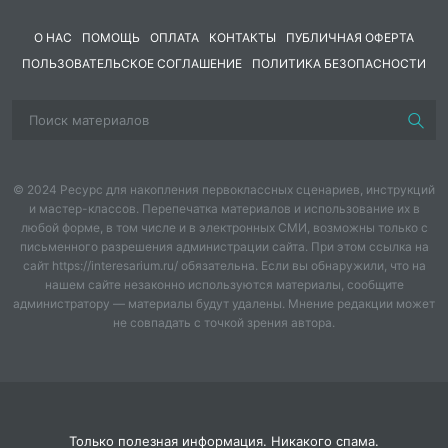
Тютчев, Скребицкий, Пришвин, Высотская, Суриков
— лучшие авторы помогут детям увидеть красоту
О НАС
ПОМОЩЬ
ОПЛАТА
КОНТАКТЫ
ПУБЛИЧНАЯ ОФЕРТА
мира. А урок сравнения «Одуванчика» и «Золотого
ПОЛЬЗОВАТЕЛЬСКОЕ СОГЛАШЕНИЕ
ПОЛИТИКА БЕЗОПАСНОСТИ
луга» станет настоящим открытием!
В комплекте есть всё: подробные конспекты,
карточки для сравнения, эталоны ответов, задания
на развитие речи и даже готовый план для
составления рассказа «Краски и звуки весеннего
леса». Уроки соответствуют ФГОС, содержат УУД и
© 2024 Ресурс для накопления первоклассных сценариев, инструкций
и мастер-классов. Перепечатка материалов и использование их в
воспитательные аспекты.
любой форме, в том числе и в электронных СМИ, возможны только с
Скачайте комплект «Весна в стихах и прозе» и
письменного разрешения администрации сайта. При этом ссылка на
подарите своим ученикам весну, которая останется
сайт https://interesarium.ru/ обязательна. Если вы обнаружили, что на
с ними навсегда!
нашем сайте незаконно используются материалы, сообщите
администратору — материалы будут удалены. Мнение редакции может
не совпадать с точкой зрения автора.
Только полезная информация. Никакого спама.