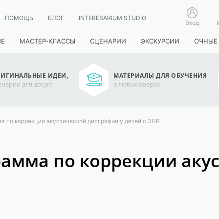
ПОМОЩЬ
БЛОГ
INTERESARIUM STUDIO
Вход
ИЕ
МАСТЕР-КЛАССЫ
СЦЕНАРИИ
ЭКСКУРСИИ
ОЧНЫЕ
ИГИНАЛЬНЫЕ ИДЕИ,
МАТЕРИАЛЫ ДЛЯ ОБУЧЕНИЯ
енарии для досуга
в любых сферах
 по коррекции акустической дисграфии у детей с ЗПР.
амма по коррекции акус