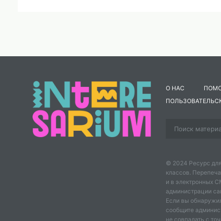
О НАС
ПОМ
ПОЛЬЗОВАТЕЛЬС
© 2024 Ресурс для
классов. Перепеча
и в электронных 
администрации сайт
Если вы обнаружил
сообщите админис
не совпадать с точ