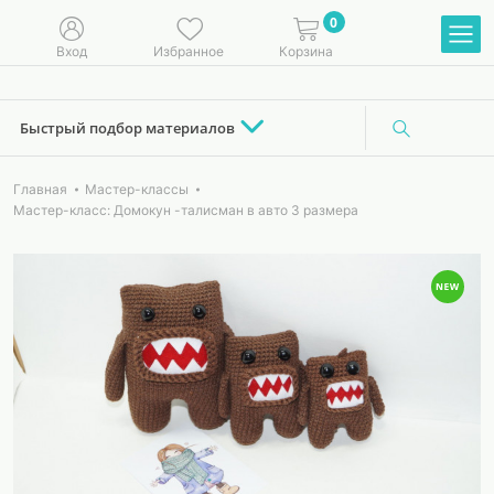
0
Вход
Избранное
Корзина
Быстрый подбор материалов
Главная
Мастер-классы
Мастер-класс: Домокун -талисман в авто 3 размера