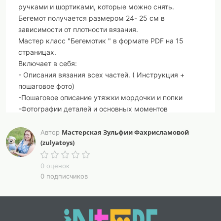
ручками и шортиками, которые можно снять.
Бегемот получается размером 24- 25 см в
зависимости от плотности вязания.
Мастер класс "Бегемотик " в формате PDF на 15
страницах.
Включает в себя:
- Описания вязания всех частей. ( Инструкция +
пошаговое фото)
-Пошаговое описание утяжки мордочки и попки
-Фотографии деталей и основных моментов
МК не содержит уроки вязания, подразумевает
Мастерская Зульфии Фахрисламовой
Автор
(zulyatoys)
знание основных приемов: кольцо амигуруми,
столбики без накида, столбики с накидом, убавки,
прибавки, воздушные петли.
0 оценок
0 подписчиков
Уровень сложности – средний.
Необходимые материалы приведены на фото.
-Автор данного мастер класса Зульфия