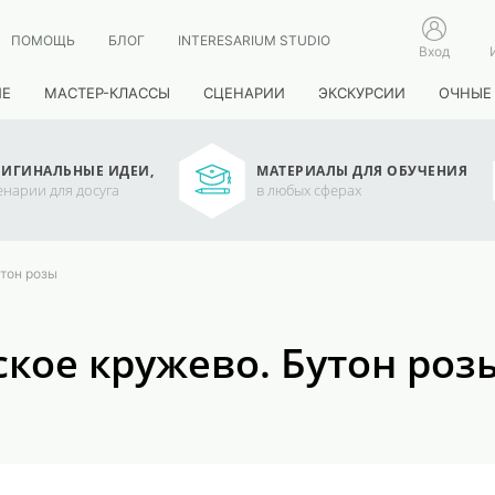
ПОМОЩЬ
БЛОГ
INTERESARIUM STUDIO
Вход
ИЕ
МАСТЕР-КЛАССЫ
СЦЕНАРИИ
ЭКСКУРСИИ
ОЧНЫЕ
ИГИНАЛЬНЫЕ ИДЕИ,
МАТЕРИАЛЫ ДЛЯ ОБУЧЕНИЯ
енарии для досуга
в любых сферах
тон розы
ское кружево. Бутон роз