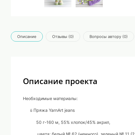
Описание
Отзывы (0)
Вопросы автору (0)
Описание проекта
Необходимые материалы:
Пряжа
YarnArt
jeans
ü
50
г-
160
м,
55
% хлопок/45% акрил,
цвета
: белый № 62 (немного), зеленый № 11 (