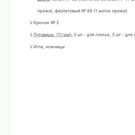
пряжи), фиолетовый № 89 (1 моток пряжи)
Крючок № 2
ü
Пуговицы (11 мм):
2 шт - для платья, 3 шт - дл
ü
Игла, ножницы
ü