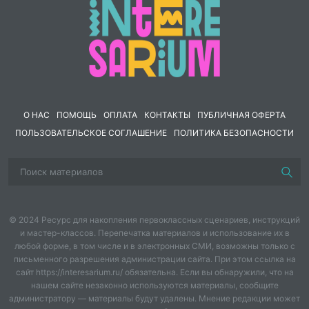
Большое спасибо за куколку,впервые рисовала
глаза,Мария объяснила все доступно,спасибо. Очень
доступный МК,буду ждать чтоб ещё раз с вами
связать.
МК содержит 17 страниц и около 30 фотографий
процесса.
Отправка файла по электронной почте.
О НАС
ПОМОЩЬ
ОПЛАТА
КОНТАКТЫ
ПУБЛИЧНАЯ ОФЕРТА
ПОЛЬЗОВАТЕЛЬСКОЕ СОГЛАШЕНИЕ
ПОЛИТИКА БЕЗОПАСНОСТИ
© 2024 Ресурс для накопления первоклассных сценариев, инструкций
и мастер-классов. Перепечатка материалов и использование их в
любой форме, в том числе и в электронных СМИ, возможны только с
письменного разрешения администрации сайта. При этом ссылка на
сайт https://interesarium.ru/ обязательна. Если вы обнаружили, что на
нашем сайте незаконно используются материалы, сообщите
администратору — материалы будут удалены. Мнение редакции может