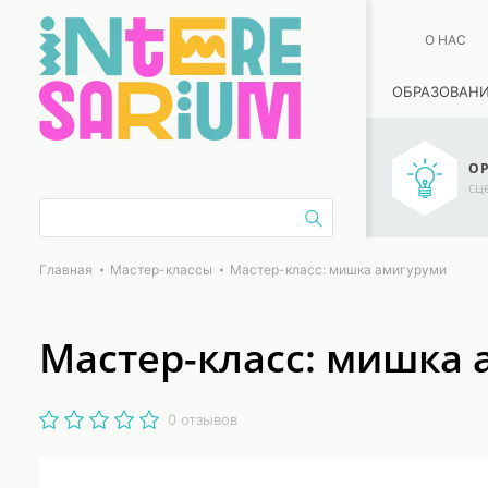
О НАС
ОБРАЗОВАН
ОР
сц
Главная
Мастер-классы
Мастер-класс: мишка амигуруми
Мастер-класс: мишка
0 отзывов