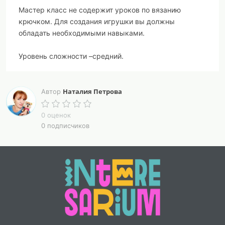
Мастер класс не содержит уроков по вязанию
крючком. Для создания игрушки вы должны
обладать необходимыми навыками.
Уровень сложности –средний.
Размер игрушки зависит от выбранной пряжи,
размера крючка и плотности вязания.
Наталия Петрова
Автор
Вы можете вязать крючком как из плюшевой, так и
0 оценок
из гладкой пряжи.
0 подписчиков
Я вязала очень плотно пряжей YarnArt Jeans
(55% хлопок+ 45% полиакрил, 50 г-160 м).
Крючок 1,25 мм.
Мой дракончик получился ростом 15 см.
И я вязала свободно пряжей Alize Softy
(100% микрополиэстер, 50 г-115 м).