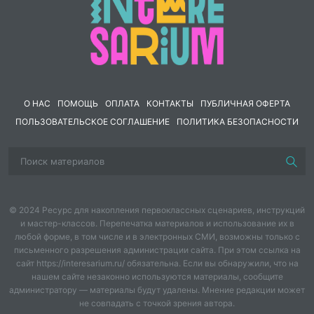
О НАС
ПОМОЩЬ
ОПЛАТА
КОНТАКТЫ
ПУБЛИЧНАЯ ОФЕРТА
ПОЛЬЗОВАТЕЛЬСКОЕ СОГЛАШЕНИЕ
ПОЛИТИКА БЕЗОПАСНОСТИ
© 2024 Ресурс для накопления первоклассных сценариев, инструкций
и мастер-классов. Перепечатка материалов и использование их в
любой форме, в том числе и в электронных СМИ, возможны только с
письменного разрешения администрации сайта. При этом ссылка на
сайт https://interesarium.ru/ обязательна. Если вы обнаружили, что на
нашем сайте незаконно используются материалы, сообщите
администратору — материалы будут удалены. Мнение редакции может
не совпадать с точкой зрения автора.