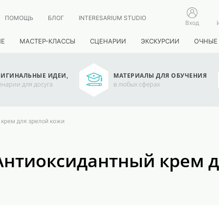
ПОМОЩЬ
БЛОГ
INTERESARIUM STUDIO
Вход
ИЕ
МАСТЕР-КЛАССЫ
СЦЕНАРИИ
ЭКСКУРСИИ
ОЧНЫЕ
ИГИНАЛЬНЫЕ ИДЕИ,
МАТЕРИАЛЫ ДЛЯ ОБУЧЕНИЯ
енарии для досуга
в любых сферах
 крем для зрелой кожи
Антиоксидантный крем д