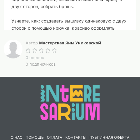
двух сторон, собрать брошь.
Узнаете, как: создавать вышивку одинаковую с двух
сторон с помошью крючка, красиво оформлять
изнанку, спрятать сделать жесткий каркас.
Мастерская Яны Униковской
Автор
Вышивку "Золотой цветок" можно будет оформить в
брошь или создать аппликацию для одежды/
0 оценок
сумочки.
0 подписчиков
Доступ к МК бессрочный.
С обратной связью!
О НАС
ПОМОЩЬ
ОПЛАТА
КОНТАКТЫ
ПУБЛИЧНАЯ ОФЕРТА