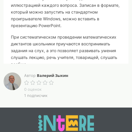
иллюстрацией каждого вопроса. Записан в формате,
который можно запустить на стандартном
проигрывателе Windows, можно вставить в
презентацию PowerPoint.
При систематическом проведении математических
диктантов школьники приучаются воспринимать
задания на слух, а это позволяет развивать умения
слушать лекцию, речь учителя, товарищей, слушать
вообще.
Валерий Зыкин
В комплекте видеофайл с иллюстрацией вопроса и
Автор
звуковым сопровождением, вопросы в формате
.docx, ответы к ним и бланки для ответов.
0 оценок
1 подписчик