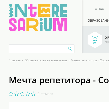
О НАС
ОБРАЗОВАН
ОР
сц
Главная
Образовательные материалы
Мечта репетитора - Социа
Мечта репетитора - С
0 отзывов