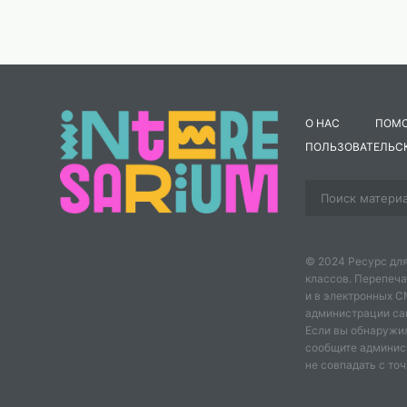
О НАС
ПОМ
ПОЛЬЗОВАТЕЛЬС
© 2024 Ресурс для
классов. Перепеча
и в электронных 
администрации сайт
Если вы обнаружил
сообщите админис
не совпадать с точ