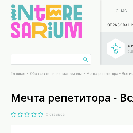
О НАС
ОБРАЗОВАН
ОР
сц
Главная
Образовательные материалы
Мечта репетитора - Вся и
Мечта репетитора - Вс
0 отзывов