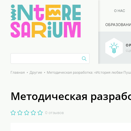
О НАС
ОБРАЗОВАН
ОР
сц
Главная
Другие
Методическая разработка: «История любви Пуш
Методическая разрабо
0 отзывов