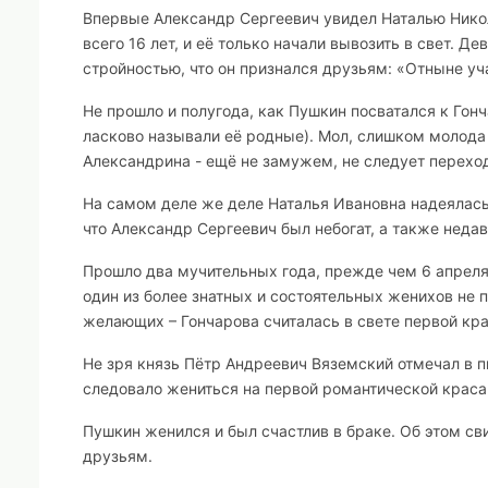
Впервые Александр Сергеевич увидел Наталью Никол
всего 16 лет, и её только начали вывозить в свет. Д
стройностью, что он признался друзьям: «Отныне уч
Не прошло и полугода, как Пушкин посватался к Гон
ласково называли её родные). Мол, слишком молода 
Александрина - ещё не замужем, не следует переход
На самом деле же деле Наталья Ивановна надеялась
что Александр Сергеевич был небогат, а также недав
Прошло два мучительных года, прежде чем 6 апреля 
один из более знатных и состоятельных женихов не п
желающих – Гончарова считалась в свете первой кра
Не зря князь Пётр Андреевич Вяземский отмечал в п
следовало жениться на первой романтической краса
Пушкин женился и был счастлив в браке. Об этом с
друзьям.