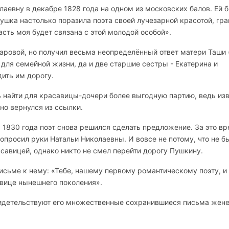
аевну в декабре 1828 года на одном из московских балов. Ей 
евушка настолько поразила поэта своей лучезарной красотой, гра
асть моя будет связана с этой молодой особой».
чаровой, но получил весьма неопределённый ответ матери Таши 
для семейной жизни, да и две старшие сестры - Екатерина и
ить им дорогу.
 найти для красавицы-дочери более выгодную партию, ведь изв
но вернулся из ссылки.
1830 года поэт снова решился сделать предложение. За это вр
опросил руки Натальи Николаевны. И вовсе не потому, что не б
савицей, однако никто не смел перейти дорогу Пушкину.
исьме к нему: «Тебе, нашему первому романтическому поэту, и
вице нынешнего поколения».
видетельствуют его множественные сохранившиеся письма жене