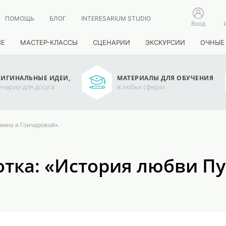
ПОМОЩЬ
БЛОГ
INTERESARIUM STUDIO
Вход
ИЕ
МАСТЕР-КЛАССЫ
СЦЕНАРИИ
ЭКСКУРСИИ
ОЧНЫЕ
ИГИНАЛЬНЫЕ ИДЕИ,
МАТЕРИАЛЫ ДЛЯ ОБУЧЕНИЯ
енарии для досуга
в любых сферах
кина и Гончаровой».
тка: «История любви П