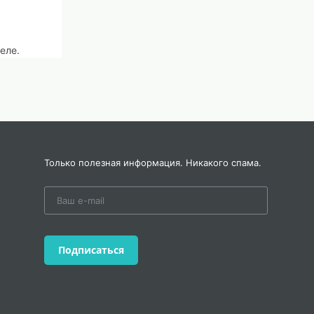
еле.
со
е.
умна и
Только полезная информация. Никакого спама.
деду:
ы их
Подписаться
ом в