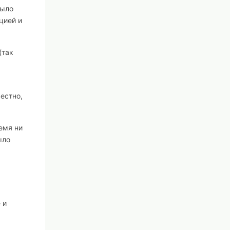
было
цией и
(так
естно,
емя ни
ыло
 и