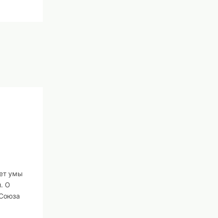
ает умы
. О
 Союза