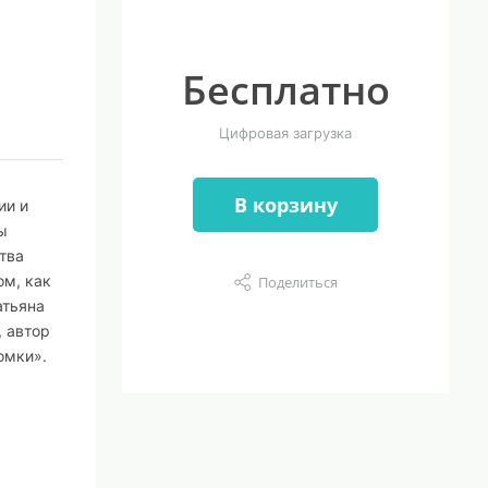
Бесплатно
Цифровая загрузка
В корзину
ии и
ы
тва
ом, как
Поделиться
атьяна
, автор
омки».