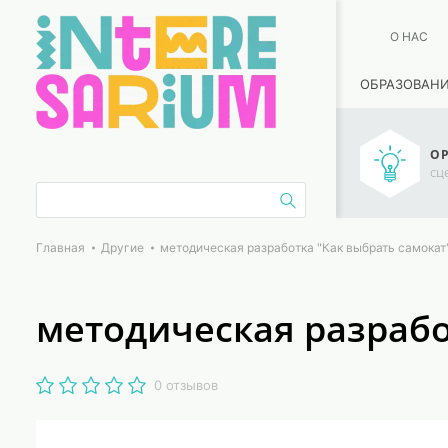
О НАС
ОБРАЗОВАН
ОР
сц
Главная
Другие
методическая разработка "Как выбрать самокат
методическая разрабо
0 отзывов