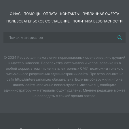
• формировать и совершенствовать двигательные
умения и навыки в играх-эстафетах, подвижных
О НАС
ПОМОЩЬ
ОПЛАТА
КОНТАКТЫ
ПУБЛИЧНАЯ ОФЕРТА
играх и основных движениях.
ПОЛЬЗОВАТЕЛЬСКОЕ СОГЛАШЕНИЕ
ПОЛИТИКА БЕЗОПАСНОСТИ
Воспитательные:
• развивать у детей интерес к играм-эстафетам и
физическим упражнениям с использованием разных
предметов;
© 2024 Ресурс для накопления первоклассных сценариев, инструкций
и мастер-классов. Перепечатка материалов и использование их в
• формирование у детей умения играть дружно,
любой форме, в том числе и в электронных СМИ, возможны только с
согласовывая свои действия с действиями других;
письменного разрешения администрации сайта. При этом ссылка на
побуждать детей к самостоятельности и умению
сайт https://interesarium.ru/ обязательна. Если вы обнаружили, что на
проявлять активность в играх и упражнениях.
нашем сайте незаконно используются материалы, сообщите
администратору — материалы будут удалены. Мнение редакции может
Ведущий:
Внимание! Внимание! Внимание!
не совпадать с точкой зрения автора.
Приглашаем всех мальчиков и девочек на
спортивные соревнования!
Участники будут состязаться в силе, ловкости,
смекалке, быстроте!