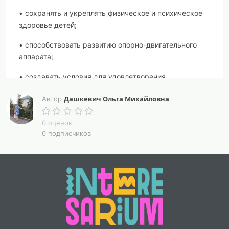
• сохранять и укреплять физическое и психическое
здоровье детей;
• способствовать развитию опорно-двигательного
аппарата;
• создавать условия для удовлетворения
естественной потребности детей в движении.
Дашкевич Ольга Михайловна
Автор
Образовательные:
0 оценок
• формировать у детей представление о здоровом
0 подписчиков
образе жизни;
• развивать выразительность двигательных
действий;
• формировать у детей элементарные знания и
представления о разных видах движений и способах
их выполнения;