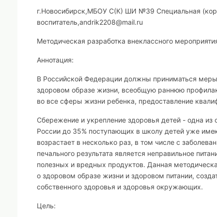
г.Новосибирск,
МБОУ С(К) ШИ №39 Специальная (корр
воспитатель,
andrik
2208@
mail
.
ru
Методическая разработка внеклассного мероприяти
Аннотация:
В
Российской Федерации должны приниматься меры, 
здоровом образе жизни, всеобщую раннюю профилак
во все сферы жизни ребенка, предоставление квал
Сбережение и укрепление здоровья детей - одна из
России до 35% поступающих в школу детей уже имеют
возрастает в несколько раз, в том числе с заболева
печального результата является неправильное питан
полезных и вредных продуктов. Данная методическ
о здоровом образе жизни и здоровом питании, созд
собственного здоровья и здоровья окружающих.
Цель: