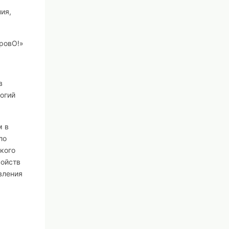
ия,
ровО!»
в
огий
м в
ло
акого
войств
вления