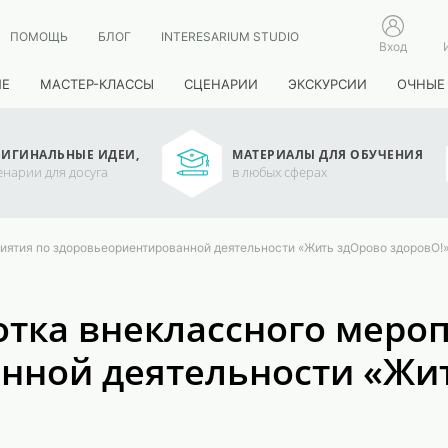
ПОМОЩЬ
БЛОГ
INTERESARIUM STUDIO
Вход
ИЕ
МАСТЕР-КЛАССЫ
СЦЕНАРИИ
ЭКСКУРСИИ
ОЧНЫЕ
ИГИНАЛЬНЫЕ ИДЕИ,
МАТЕРИАЛЫ ДЛЯ ОБУЧЕНИЯ
енарии для досуга
в любых сферах
иятия по здоровьеориентированной деятельности «Жить здОрово здоровО!
тка внеклассного меро
нной деятельности «Жит