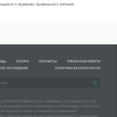
ющихся о правилах правильного питания.
я личного здоровья;
тоянием своего здоровья;
одуктов на здоровье человека.
ОЩЬ
ОПЛАТА
КОНТАКТЫ
ПУБЛИЧНАЯ ОФЕРТА
КОЕ СОГЛАШЕНИЕ
ПОЛИТИКА БЕЗОПАСНОСТИ
 уважительное отношение к продуктам питания.
 накопления первоклассных сценариев, инструкций и мастер-
учающихся; обогащение словарного запаса обучающихся;
тка материалов и использование их в любой форме, в том числе
СМИ, возможны только с письменного разрешения
ровать, отвечать на вопросы.
а. При этом ссылка на сайт https://interesarium.ru/ обязательна.