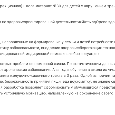
екционная) школа-интернат №39 для детей с нарушением зрен
я по здоровьеориентированной деятельности
«Жить здОрово здо
направленные на формирование у семьи и детей потребности 
тику заболеваемости, внедрение здоровьесберегающих технол
ифицированной медицинской помощи в любых ситуациях.
 острых проблем современной жизни. По статистическим данны
 хронические заболевания. А за годы обучения в школе их чис
ниями желудочно-кишечного тракта в 3 раза. Одной из причин т
ие: безрежимность принятия пищи, еда всухомятку, не знание с
ая разработка позволяет сформировать у обучающихся предста
ать устойчивую мотивацию, направленную на сохранение своего