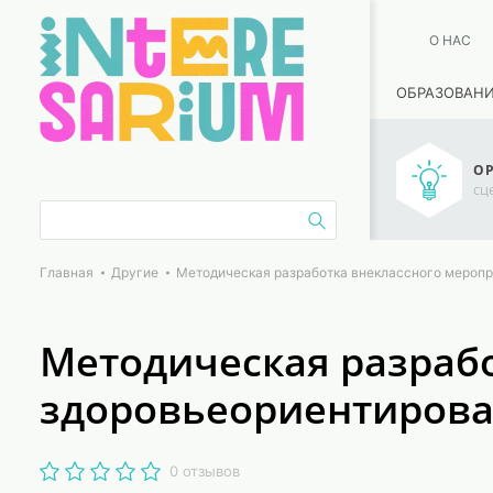
О НАС
ОБРАЗОВАН
ОР
сц
Главная
Другие
Методическая разработка внеклассного меропр
Методическая разрабо
здоровьеориентирова
0 отзывов