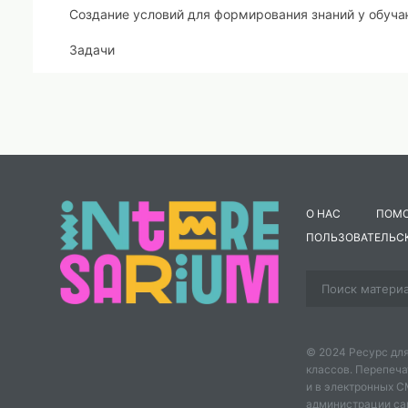
Создание условий для формирования знаний у обуча
Задачи
Обучающие:
Формировать убеждение о необходимости сохранени
Формировать умение самостоятельно следить за сос
Формировать знания о пагубном влиянии вредных пр
О НАС
ПОМ
Воспитывающие:
ПОЛЬЗОВАТЕЛЬС
Воспитывать умение работать в группах, парах;
Воспитывать чувство товарищества, взаимовыручки,
Развивающие:
© 2024 Ресурс для
Продолжить развитие воображения, памяти, речи об
классов. Перепеча
и в электронных 
Продолжить развитие умения делать выводы, анализи
администрации сайт