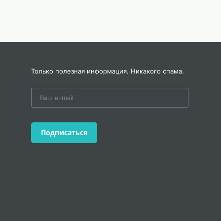
Только полезная информация. Никакого спама.
еское
мени:
могут
м они
Подписаться
нка –
льных
, оно
етей.