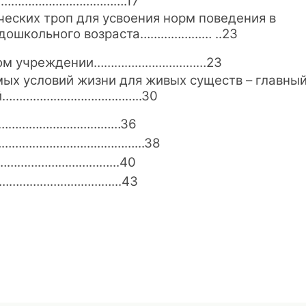
………………………………….17
еских троп для усвоения норм поведения в
 дошкольного возраста………………… ..23
ьном учреждении……………………………23
ых условий жизни для живых существ – главны
етей…………………………………..30
………………………………36
…………………………………...38
…………………………...40
…………………………...43