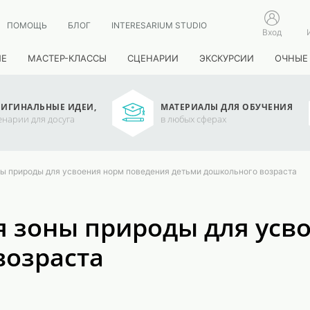
ПОМОЩЬ
БЛОГ
INTERESARIUM STUDIO
Вход
ИЕ
МАСТЕР-КЛАССЫ
СЦЕНАРИИ
ЭКСКУРСИИ
ОЧНЫЕ
ИГИНАЛЬНЫЕ ИДЕИ,
МАТЕРИАЛЫ ДЛЯ ОБУЧЕНИЯ
енарии для досуга
в любых сферах
ы природы для усвоения норм поведения детьми дошкольного возраста
 зоны природы для усв
возраста