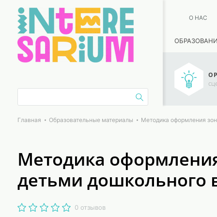
О НАС
ОБРАЗОВАН
ОР
сц
Главная
Образовательные материалы
Методика оформления зон
Методика оформления
детьми дошкольного 
0 отзывов