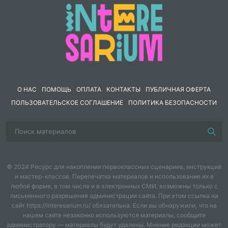
Если Вы хотите оставаться в курсе моих новостей, не
забудьте добавить меня "в свой круг". И тогда вы
сможете видеть новинки моего магазина в ленте
новостей
О НАС
ПОМОЩЬ
ОПЛАТА
КОНТАКТЫ
ПУБЛИЧНАЯ ОФЕРТА
ПОЛЬЗОВАТЕЛЬСКОЕ СОГЛАШЕНИЕ
ПОЛИТИКА БЕЗОПАСНОСТИ
© 2024 Ресурс для накопления первоклассных сценариев, инструкций
и мастер-классов. Перепечатка материалов и использование их в
любой форме, в том числе и в электронных СМИ, возможны только с
письменного разрешения администрации сайта. При этом ссылка на
сайт https://interesarium.ru/ обязательна. Если вы обнаружили, что на
нашем сайте незаконно используются материалы, сообщите
администратору — материалы будут удалены. Мнение редакции может