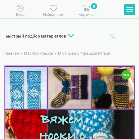
0
Вход
Избранное
Корзина
Быстрый подбор материалов
Главная
Мастер-классы
МК Носки с турецкой пяткой