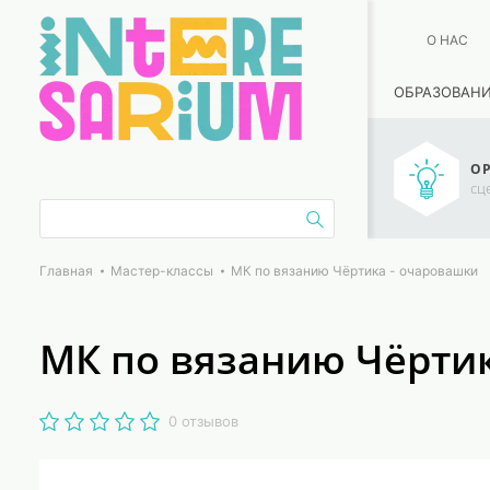
О НАС
ОБРАЗОВАН
ОР
сц
Главная
Мастер-классы
МК по вязанию Чёртика - очаровашки
МК по вязанию Чёрти
0 отзывов