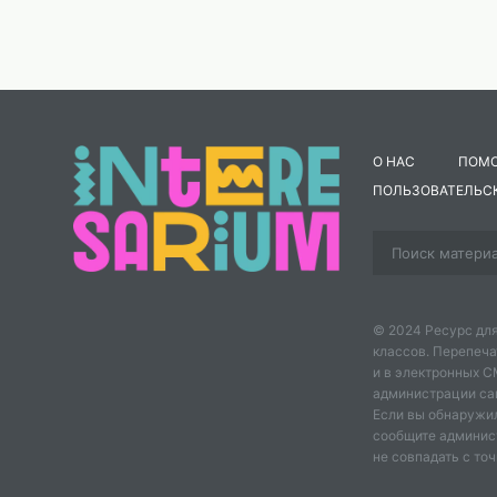
О НАС
ПОМ
ПОЛЬЗОВАТЕЛЬС
© 2024 Ресурс для
классов. Перепеча
и в электронных 
администрации сайт
Если вы обнаружил
сообщите админис
не совпадать с точ