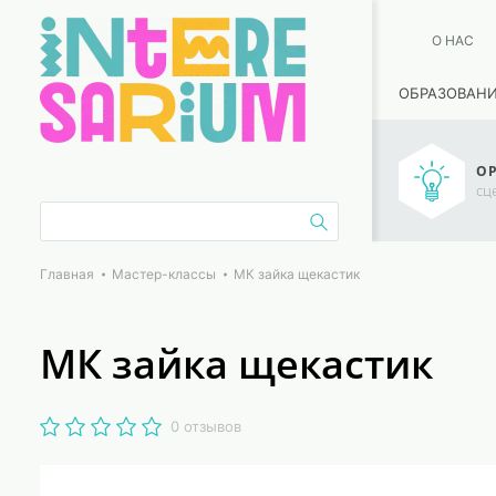
О НАС
ОБРАЗОВАН
ОР
сц
Главная
Мастер-классы
МК зайка щекастик
МК зайка щекастик
0 отзывов