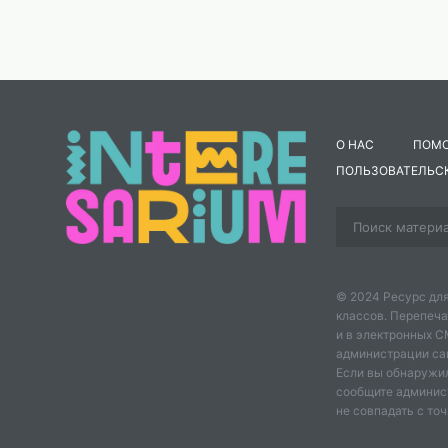
О НАС
ПОМ
ПОЛЬЗОВАТЕЛЬС
© 2024 Ресурс для
классов. Перепеча
и в электронных 
администрации сайт
Если вы обнаружил
сообщите админис
не совпадать с точ