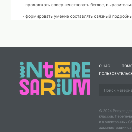
- продолжать совершенствовать беглое, выразительн
- формировать умение составлять связный подробны
- обобщать прочитанное произведение;
Коррекционно-развивающие:
продолжать работать над развитием связной речи м
содержанию;
О НАС
ПОМ
- развивать умение размышлять, строить умозаключ
ПОЛЬЗОВАТЕЛЬС
- продолжать корригировать мыслительные операции
Формирование БУ
Коррекционная
Этап
деятельность
Личностные
урока
педагога
© 2024 Ресурс для
Познавательные
Ре
классов. Перепеча
и в электронных 
администрации сайт
-Здравствуйте,