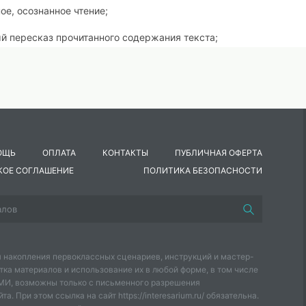
ое, осознанное чтение;
й пересказ прочитанного содержания текста;
онологической, работать над развернутыми ответами по прочит
ОЩЬ
ОПЛАТА
КОНТАКТЫ
ПУБЛИЧНАЯ ОФЕРТА
ения, доказывать высказанную точку зрения;
КОЕ СОГЛАШЕНИЕ
ПОЛИТИКА БЕЗОПАСНОСТИ
, анализируя и обобщая прочитанный текст;
Д
Виды учебной
Предметные
деятельности
 накопления первоклассных сценариев, инструкций и мастер-
гулятивные
Коммуникативные
тка материалов и использование их в любой форме, в том числе
СМИ, возможны только с письменного разрешения
а. При этом ссылка на сайт https://interesarium.ru/ обязательна.