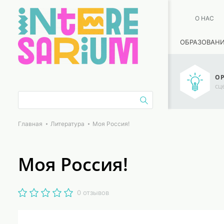
О НАС
ОБРАЗОВАН
ОР
сц
Главная
Литература
Моя Россия!
Моя Россия!
0 отзывов