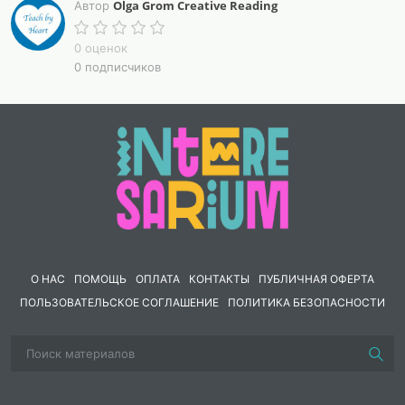
повести. Или же взять для чтения только данную
Olga Grom Creative Reading
Автор
главу и на её основе поговорить о функциях правого
и левого полушария, о том, что значит
0 оценок
“сосредоточиться” и как “витают в облаках”? В
0 подписчиков
заданиях на первом листе касаемся не только
анатомии, но и лексики и семантики: среди
устойчивых выражений и синонимов ищем те, что по
значению ближе к работе правого либо левого
полушария. Второй лист (работа с текстом
повести).✅ Первое задание Гер
О НАС
ПОМОЩЬ
ОПЛАТА
КОНТАКТЫ
ПУБЛИЧНАЯ ОФЕРТА
ПОЛЬЗОВАТЕЛЬСКОЕ СОГЛАШЕНИЕ
ПОЛИТИКА БЕЗОПАСНОСТИ