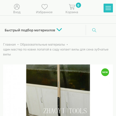
0
Вход
Избранное
Корзина
Быстрый подбор материалов
Главная
Образовательные материалы
один мастер по ковке лопатой в саду копает вилы для сена зубчатые
вилы