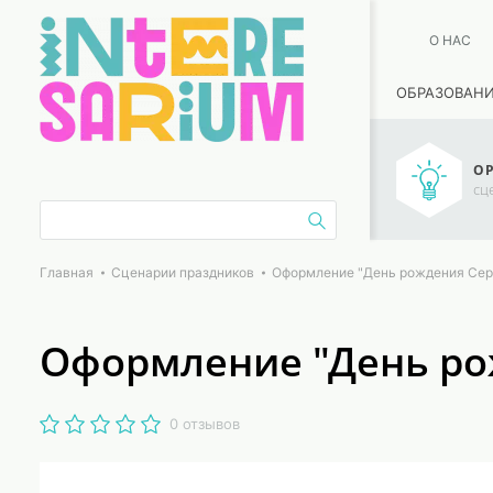
О НАС
ОБРАЗОВАН
ОР
сц
Главная
Сценарии праздников
Оформление "День рождения Сер
Оформление "День ро
0 отзывов